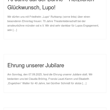
Glückwunsch, Lupo!
Wir dürfen uns mit Friedhelm „Lupo“ Ruhkamp (vorne links) über einen
besonderen Ehrentag freuen: 70 Jahre Theaterleidenschaft bei der
amateurbühne münster-ost e.V. Wir sind sehr dankbar für Lupos Engagement,
sein […]
Ehrung unserer Jubilare
Am Sonntag, den 07.09.2025, fand die Ehrung unserer Jubilare statt. Wir
bedanken uns bei Claudia Bröring, Francis Lauel-Kamm und Elisabeth
„Engelchen“ Walter für 40 Jahre, bei Günther Schmidt für stolze […]