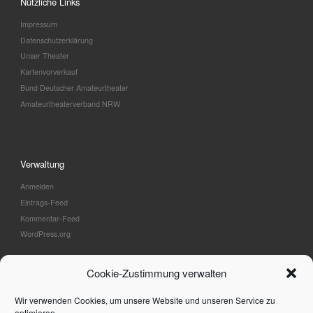
Nützliche Links
Impressum
Datenschutzerklärung
Unser Theater
Kartenvorverkauf
Bund Deutscher Amateurtheater
Amateurtheaterverband NRW
Verwaltung
Anmelden
Eintrags-Feed
Kommentar-Feed
WordPress.org
Cookie-Zustimmung verwalten
Wir verwenden Cookies, um unsere Website und unseren Service zu
© 2026
– Alle Rechte vorbehalten
optimieren.