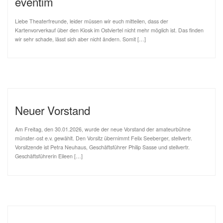
eventim
Liebe Theaterfreunde, leider müssen wir euch mitteilen, dass der
Kartenvorverkauf über den Kiosk im Ostviertel nicht mehr möglich ist. Das finden
wir sehr schade, lässt sich aber nicht ändern. Somit […]
Neuer Vorstand
Am Freitag, den 30.01.2026, wurde der neue Vorstand der amateurbühne
münster-ost e.v. gewählt. Den Vorsitz übernimmt Felix Seeberger, stellvertr.
Vorsitzende ist Petra Neuhaus, Geschäftsführer Philip Sasse und stellvertr.
Geschäftsführerin Eileen […]