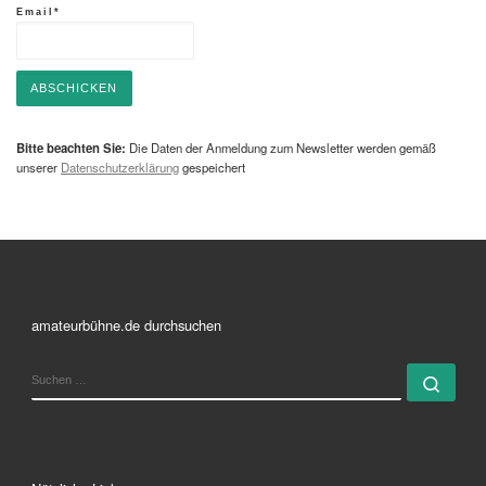
Email*
Bitte beachten Sie:
Die Daten der Anmeldung zum Newsletter werden gemäß
unserer
Datenschutzerklärung
gespeichert
amateurbühne.de durchsuchen
SUCHE
Such