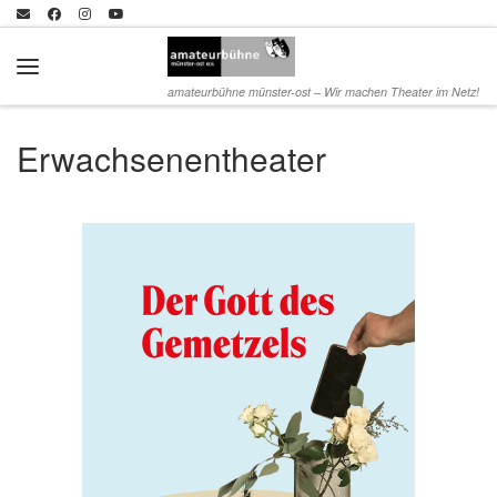
Zum Inhalt springen
Menü
amateurbühne münster-ost – Wir machen Theater im Netz!
Erwachsenentheater