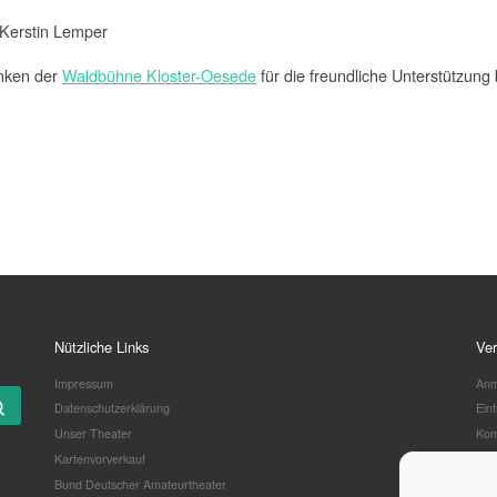
 Kerstin Lemper
nken der
Waldbühne Kloster-Oesede
für die freundliche Unterstützung
Nützliche Links
Ver
Impressum
Anm
Suchen …
Datenschutzerklärung
Ein
Unser Theater
Kom
Kartenvorverkauf
Wor
Bund Deutscher Amateurtheater