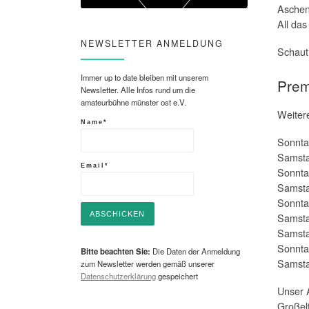
Aschen
All das
NEWSLETTER ANMELDUNG
Schaut 
Immer up to date bleiben mit unserem
Prem
Newsletter. Alle Infos rund um die
amateurbühne münster ost e.V.
Weiter
Name*
Sonnta
Samsta
Email*
Sonnta
Samsta
Sonnta
Samsta
Samsta
Sonnta
Bitte beachten Sie:
Die Daten der Anmeldung
Samsta
zum Newsletter werden gemäß unserer
Datenschutzerklärung
gespeichert
Unser A
Großel