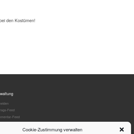
 bei den Kostümen!
waltung
elden
trags-Feed
mentar-Feed
dPress.org
Cookie-Zustimmung verwalten