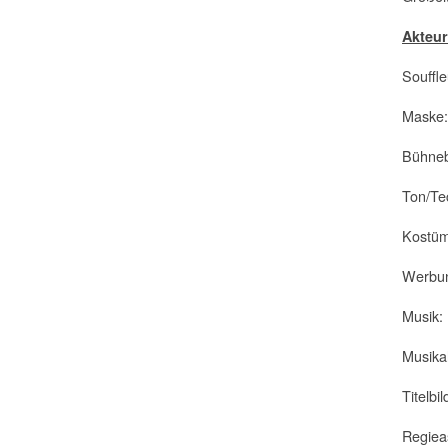
Akteur
Souffl
Maske:
Bühneb
Ton/Te
Kostüme
Werbun
Musik:
Musika
Titelbi
Regieas