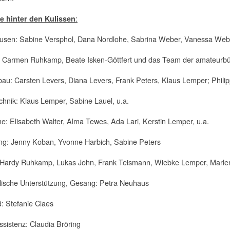
:
e hinter den Kulissen
eusen: Sabine Versphol, Dana Nordlohe, Sabrina Weber, Vanessa Webe
 Carmen Ruhkamp, Beate Isken-Göttfert und das Team der amateurbü
au: Carsten Levers, Diana Levers, Frank Peters, Klaus Lemper; Phili
chnik: Klaus Lemper, Sabine Lauel, u.a.
: Elisabeth Walter, Alma Tewes, Ada Lari, Kerstin Lemper, u.a.
g: Jenny Koban, Yvonne Harbich, Sabine Peters
 Hardy Ruhkamp, Lukas John, Frank Teismann, Wiebke Lemper, Marl
lische Unterstützung, Gesang: Petra Neuhaus
ld: Stefanie Claes
sistenz: Claudia Bröring