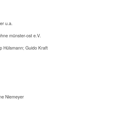
r u.a.
hne münster-ost e.V.
pp Hülsmann; Guido Kraft
ene Niemeyer