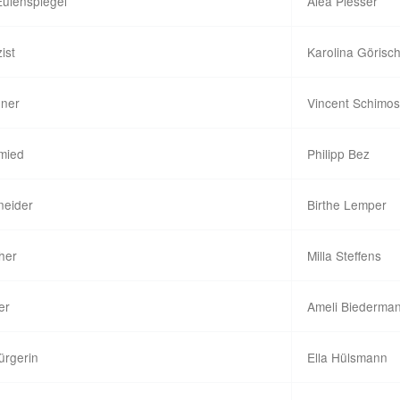
 Eulenspiegel
Alea Plesser
zist
Karolina Görisc
ner
Vincent Schimo
mied
Philipp Bez
neider
Birthe Lemper
her
Milla Steffens
er
Ameli Biederma
ürgerin
Ella Hülsmann