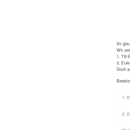
Ihr gla
Wir ze
1. Till
2. Eule
Doch se
Besetz
1. D
2. D