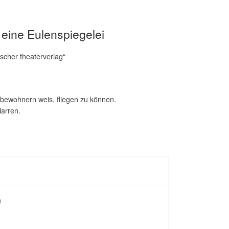
– eine Eulenspiegelei
scher theaterverlag“
tbewohnern weis, fliegen zu können.
Narren.
n