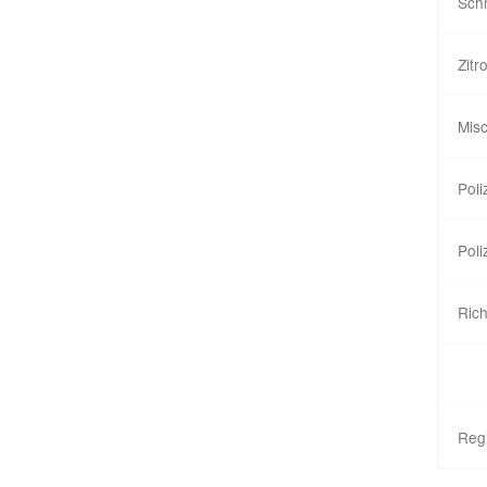
Schm
Zitr
Mis
Poli
Poli
Rich
Reg