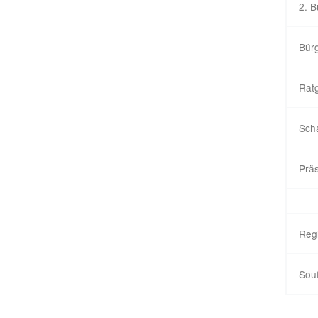
2. B
Bürg
Rat
Sch
Präs
Reg
Souf