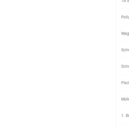
Till
Poli
Wag
Sch
Sch
Fisc
Müll
1. B