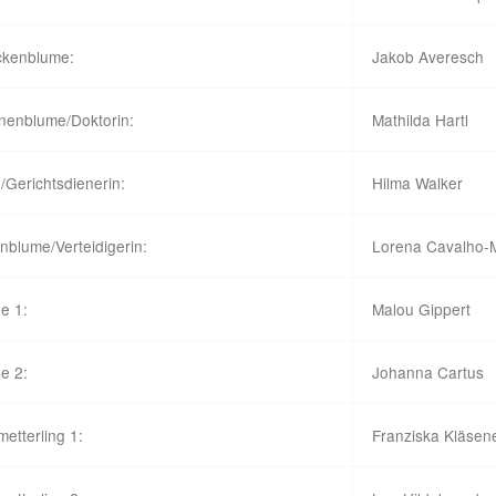
ckenblume:
Jakob Averesch
nenblume/Doktorin:
Mathilda Hartl
/Gerichtsdienerin:
Hilma Walker
blume/Verteidigerin:
Lorena Cavalho-M
e 1:
Malou Gippert
e 2:
Johanna Cartus
etterling 1:
Franziska Kläsen