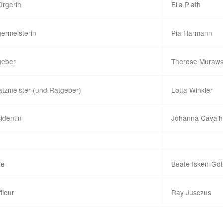
ürgerin
Ella Plath
ermeisterin
Pia Harmann
geber
Therese Muraws
atzmeister (und Ratgeber)
Lotta Winkler
identin
Johanna Cavalh
ie
Beate Isken-Gött
fleur
Ray Jusczus