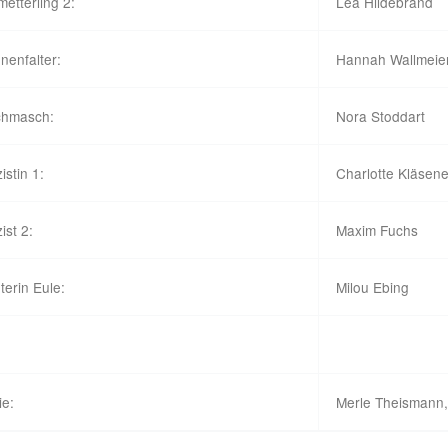
etterling 2:
Lea Hildebrand
onenfalter:
Hannah Wallmeie
chmasch:
Nora Stoddart
zistin 1:
Charlotte Kläsene
zist 2:
Maxim Fuchs
terin Eule:
Milou Ebing
ie:
Merle Theismann