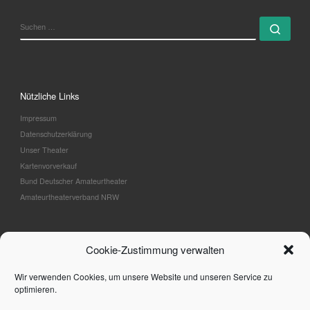
SUCHE
Such
Nützliche Links
Impressum
Datenschutzerklärung
Unser Theater
Kartenvorverkauf
Bund Deutscher Amateurtheater
Amateurtheaterverband NRW
Cookie-Zustimmung verwalten
Verwaltung
Wir verwenden Cookies, um unsere Website und unseren Service zu
Anmelden
optimieren.
Eintrags-Feed