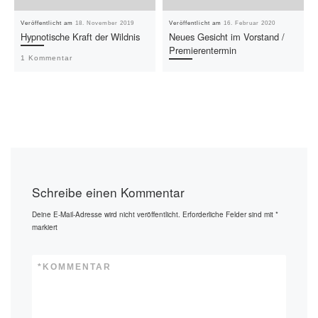
Veröffentlicht am
18. November 2019
Veröffentlicht am
16. Februar 2020
Hypnotische Kraft der Wildnis
Neues Gesicht im Vorstand /
Premierentermin
1 Kommentar
Schreibe einen Kommentar
Deine E-Mail-Adresse wird nicht veröffentlicht.
Erforderliche Felder sind mit
*
markiert
*
KOMMENTAR