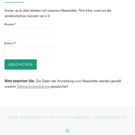
Immer up to date bleiben mit unserem Newsletter. Alle Infos rund um die
amateurbühne münster ost e.V.
Name*
Email*
Bitte beachten Sie:
Die Daten der Anmeldung zum Newsletter werden gemäß
unserer
Datenschutzerklärung
gespeichert
Beitragsnavigation
Vorheriger Beitrag
IRRE WENDUNGEN UND EIN SCHAUMBAD – PREMIERENBERICHT DER WN IST ONLINE
ZURÜCK ZUR BEITRAGSLISTE