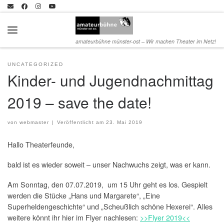
Zum Inhalt springen
Menü
amateurbühne münster-ost – Wir machen Theater im Netz!
UNCATEGORIZED
Kinder- und Jugendnachmittag
2019 – save the date!
von
webmaster
|
Veröffentlicht am
23. Mai 2019
Hallo Theaterfeunde,
bald ist es wieder soweit – unser Nachwuchs zeigt, was er kann.
Am Sonntag, den 07.07.2019, um 15 Uhr geht es los. Gespielt
werden die Stücke „Hans und Margarete“, „Eine
Superheldengeschichte“ und „Scheußlich schöne Hexerei“. Alles
weitere könnt ihr hier im Flyer nachlesen:
>>Flyer 2019<<